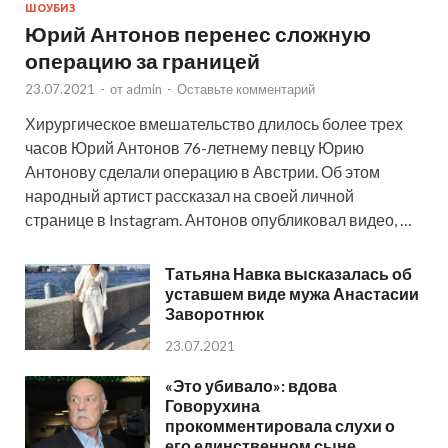
ШОУБИЗ
Юрий Антонов перенес сложную
операцию за границей
23.07.2021
-
от
admin
-
Оставьте комментарий
Хирургическое вмешательство длилось более трех
часов Юрий Антонов 76-летнему певцу Юрию
Антонову сделали операцию в Австрии. Об этом
народный артист рассказал на своей личной
странице в Instagram. Антонов опубликовал видео, …
Татьяна Навка высказалась об
уставшем виде мужа Анастасии
Заворотнюк
23.07.2021
«Это убивало»: вдова
Говорухина
прокомментировала слухи о
его единственном сыне