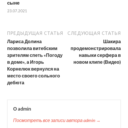
сыне
23.07.2021
ПРЕДЫДУЩАЯ СТАТЬЯ
СЛЕДУЮЩАЯ СТАТЬЯ
Лариса Долина
Шакира
позволила витебским
продемонстрировала
зрителям спеть «Погоду
навыки серфера в
в доме», а Игорь
новом клипе (Видео)
Корнелюк вернулся на
место своего сольного
дебюта
О admin
Посмотреть все записи автора admin →