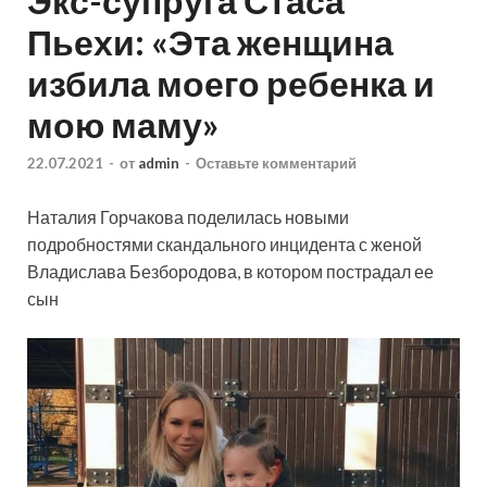
Экс-супруга Стаса
Пьехи: «Эта женщина
избила моего ребенка и
мою маму»
22.07.2021
-
от
admin
-
Оставьте комментарий
Наталия Горчакова поделилась новыми
подробностями скандального инцидента с женой
Владислава Безбородова, в котором пострадал ее
сын