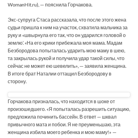
WomanHit.ru), — пояснила Горчакова.
Экс-супруга Стаса рассказала, что после этого жена
судьи пришла к ним на участок, схватила мальчика за
руку и «швырнула его так, что он ударился головой о
землю’. «На его крики прибежала моя мама. Мадам
Безбородова попыталась ударить мою маму в шею,
та закрылась рукой и получила удар такой силы, что
сейчас не может ею шевелить», — заявила женщина.
В итоге брат Наталии оттащил Безбородову в
сторону.
Горчакова призналась, что находится в шоке от
произошедшего. «Я попыталась разрешить ситуацию,
предложила починить бассейн. В ответ — шквал
привычного мата и побои. Я не преуменьшаю, эта
женщина избила моего ребенка и мою маму!» —