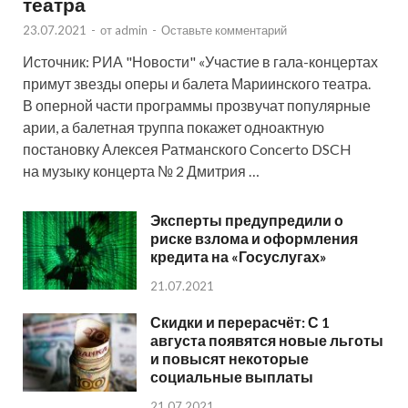
театра
23.07.2021
-
от
admin
-
Оставьте комментарий
Источник: РИА "Новости" «Участие в гала-концертах
примут звезды оперы и балета Мариинского театра.
В оперной части программы прозвучат популярные
арии, а балетная труппа покажет одноактную
постановку Алексея Ратманского Concerto DSCH
на музыку концерта № 2 Дмитрия …
Эксперты предупредили о
риске взлома и оформления
кредита на «Госуслугах»
21.07.2021
Скидки и перерасчёт: С 1
августа появятся новые льготы
и повысят некоторые
социальные выплаты
21.07.2021