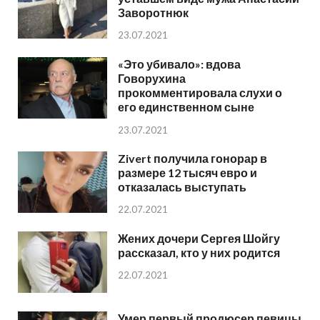
Заворотнюк
23.07.2021
«Это убивало»: вдова
Говорухина
прокомментировала слухи о
его единственном сыне
23.07.2021
Zivert получила гонорар в
размере 12 тысяч евро и
отказалась выступать
22.07.2021
Жених дочери Сергея Шойгу
рассказал, кто у них родится
22.07.2021
Умер первый продюсер певицы