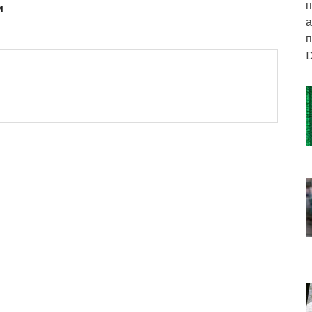
п
и
а
п
D