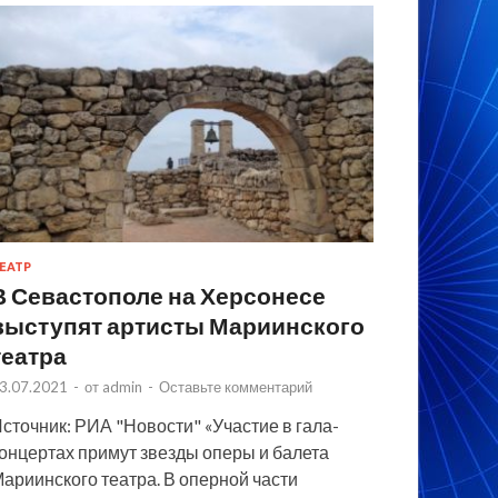
ЕАТР
В Севастополе на Херсонесе
выступят артисты Мариинского
театра
3.07.2021
-
от
admin
-
Оставьте комментарий
сточник: РИА "Новости" «Участие в гала-
онцертах примут звезды оперы и балета
ариинского театра. В оперной части