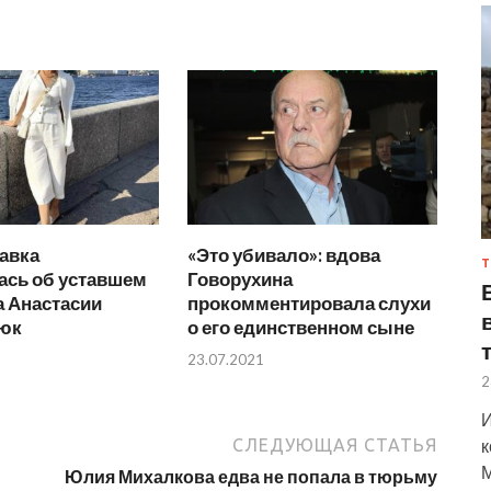
авка
«Это убивало»: вдова
Т
ась об уставшем
Говорухина
а Анастасии
прокомментировала слухи
юк
о его единственном сыне
23.07.2021
2
И
СЛЕДУЮЩАЯ СТАТЬЯ
к
М
Юлия Михалкова едва не попала в тюрьму