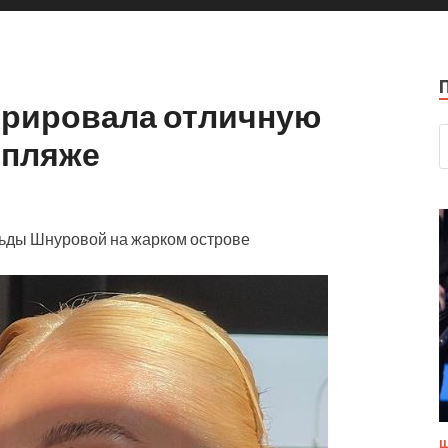
трировала отличную
 пляже
ьды Шнуровой на жарком острове
Ш