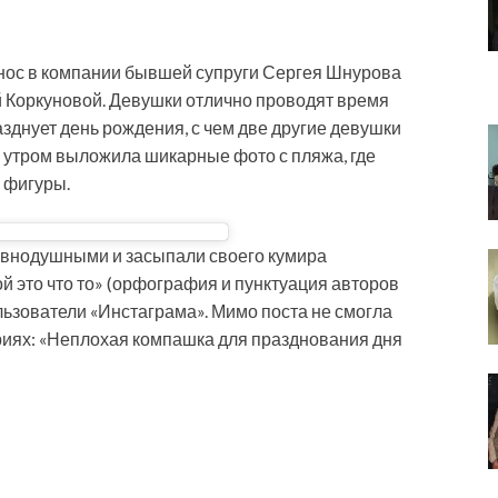
нос в компании бывшей супруги Сергея Шнурова
 Коркуновой. Девушки отлично проводят время
азднует день рождения, с чем две другие девушки
е утром выложила шикарные фото с пляжа, где
 фигуры.
авнодушными и засыпали своего кумира
й это что то» (орфография и пунктуация авторов
льзователи «Инстаграма». Мимо поста не смогла
ариях: «Неплохая компашка для празднования дня