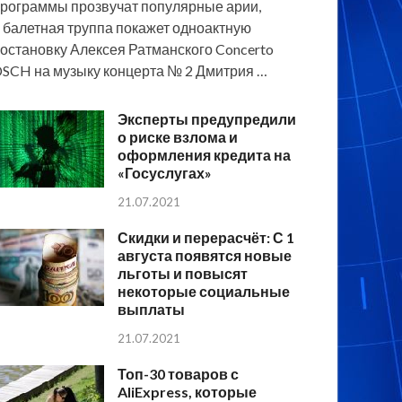
рограммы прозвучат популярные арии,
 балетная труппа покажет одноактную
остановку Алексея Ратманского Concerto
SCH на музыку концерта № 2 Дмитрия …
Эксперты предупредили
о риске взлома и
оформления кредита на
«Госуслугах»
21.07.2021
Скидки и перерасчёт: С 1
августа появятся новые
льготы и повысят
некоторые социальные
выплаты
21.07.2021
Топ-30 товаров с
AliExpress, которые