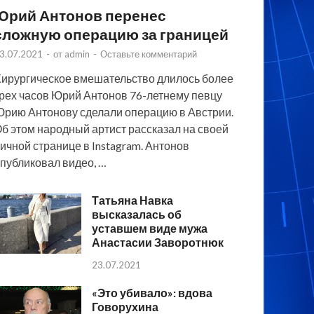
Юрий Антонов перенес
сложную операцию за границей
3.07.2021
-
от
admin
-
Оставьте комментарий
ирургическое вмешательство длилось более
рех часов Юрий Антонов 76-летнему певцу
рию Антонову сделали операцию в Австрии.
б этом народный артист рассказал на своей
ичной странице в Instagram. Антонов
публиковал видео, …
Татьяна Навка
высказалась об
уставшем виде мужа
Анастасии Заворотнюк
23.07.2021
«Это убивало»: вдова
Говорухина