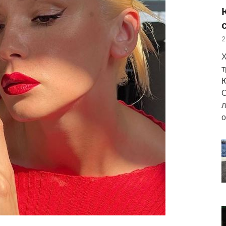
2
Х
т
Ю
О
л
о