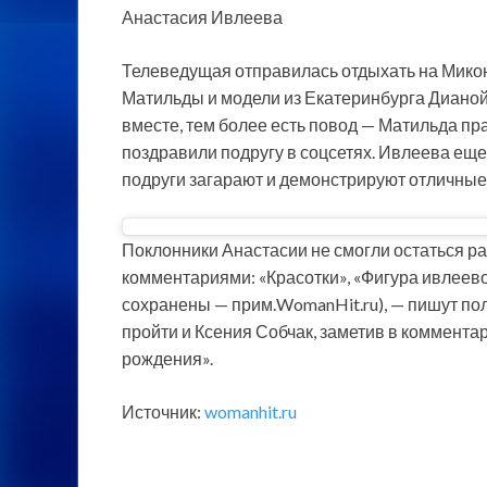
Анастасия Ивлеева
Телеведущая отправилась отдыхать на Мико
Матильды и модели из Екатеринбурга Дианой
вместе, тем более есть повод — Матильда пр
поздравили подругу в соцсетях. Ивлеева ещ
подруги загарают и демонстрируют отличные
Поклонники Анастасии не смогли остаться р
комментариями: «Красотки», «Фигура ивлеево
сохранены — прим.WomanHit.ru), — пишут по
пройти и Ксения Собчак, заметив в коммент
рождения».
Источник:
womanhit.ru