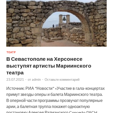
ТЕАТР
В Севастополе на Херсонесе
выступят артисты Мариинского
театра
23.07.2021
-
от
admin
-
Оставьте комментарий
Источник: РИА "Новости" «Участие в гала-концертах
примут звезды оперы и балета Мариинского театра.
В оперной части программы прозвучат популярные
арии, а балетная труппа покажет одноактную
постановку Алексея Ратманского Concerto DSCH