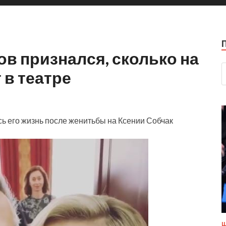
в признался, сколько на
 в театре
сь его жизнь после женитьбы на Ксении Собчак
Ш