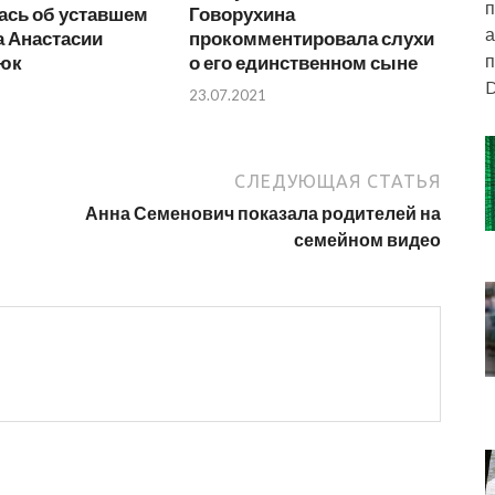
п
ась об уставшем
Говорухина
а
а Анастасии
прокомментировала слухи
п
юк
о его единственном сыне
D
23.07.2021
СЛЕДУЮЩАЯ СТАТЬЯ
Анна Семенович показала родителей на
семейном видео