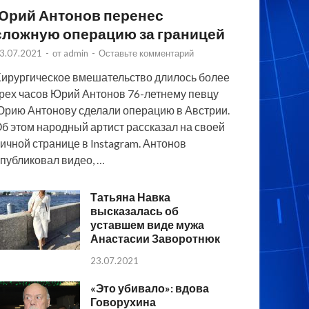
Юрий Антонов перенес
сложную операцию за границей
3.07.2021
-
от
admin
-
Оставьте комментарий
ирургическое вмешательство длилось более
рех часов Юрий Антонов 76-летнему певцу
рию Антонову сделали операцию в Австрии.
б этом народный артист рассказал на своей
ичной странице в Instagram. Антонов
публиковал видео, …
Татьяна Навка
высказалась об
уставшем виде мужа
Анастасии Заворотнюк
23.07.2021
«Это убивало»: вдова
Говорухина