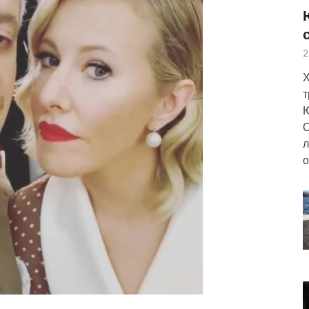
2
Х
т
Ю
О
л
о