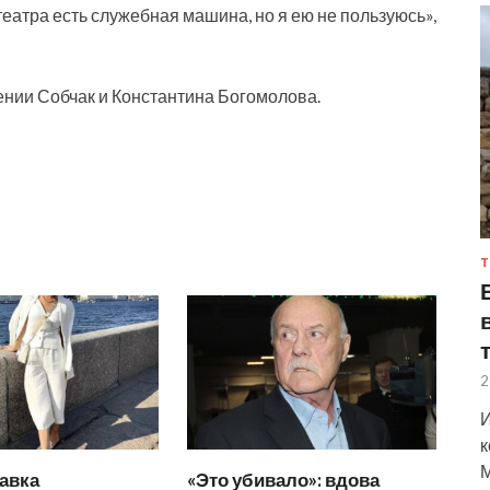
театра есть служебная машина, но я ею не пользуюсь»,
ении Собчак и Константина Богомолова.
Т
2
И
к
М
авка
«Это убивало»: вдова