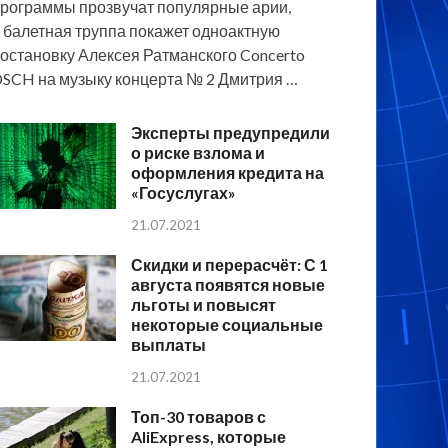
рограммы прозвучат популярные арии,
 балетная труппа покажет одноактную
остановку Алексея Ратманского Concerto
SCH на музыку концерта № 2 Дмитрия …
Эксперты предупредили
о риске взлома и
оформления кредита на
«Госуслугах»
21.07.2021
Скидки и перерасчёт: С 1
августа появятся новые
льготы и повысят
некоторые социальные
выплаты
21.07.2021
Топ-30 товаров с
AliExpress, которые