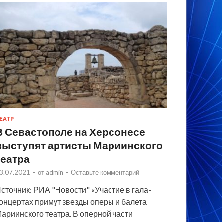
ЕАТР
В Севастополе на Херсонесе
выступят артисты Мариинского
театра
3.07.2021
-
от
admin
-
Оставьте комментарий
сточник: РИА "Новости" «Участие в гала-
онцертах примут звезды оперы и балета
ариинского театра. В оперной части