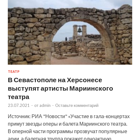
ТЕАТР
В Севастополе на Херсонесе
выступят артисты Мариинского
театра
23.07.2021
-
от
admin
-
Оставьте комментарий
Источник: РИА "Новости" «Участие в гала-концертах
примут звезды оперы и балета Мариинского театра.
В оперной части программы прозвучат популярные
арии, а балетная труппа покажет одноактную