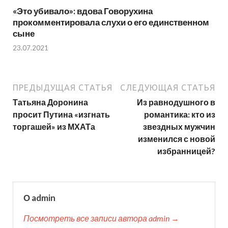
«Это убивало»: вдова Говорухина
прокомментировала слухи о его единственном
сыне
23.07.2021
ПРЕДЫДУЩАЯ СТАТЬЯ
СЛЕДУЮЩАЯ СТАТЬЯ
Татьяна Доронина
Из равнодушного в
просит Путина «изгнать
романтика: кто из
торгашей» из МХАТа
звездных мужчин
изменился с новой
избранницей?
О admin
Посмотреть все записи автора admin →