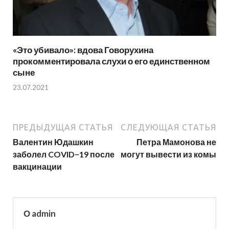
«Это убивало»: вдова Говорухина
прокомментировала слухи о его единственном
сыне
23.07.2021
ПРЕДЫДУЩАЯ СТАТЬЯ
СЛЕДУЮЩАЯ СТАТЬЯ
Валентин Юдашкин
Петра Мамонова не
заболел COVID−19 после
могут вывести из комы
вакцинации
О admin