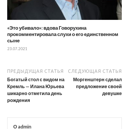
«Это убивало»: вдова Говорухина
прокомментировала слухи о его единственном
сыне
23.07.2021
ПРЕДЫДУЩАЯ СТАТЬЯ
СЛЕДУЮЩАЯ СТАТЬЯ
Богатый стол с видом на
Моргенштерн сделал
Кремль — Илана Юрьева
предложение своей
шикарно отметила день
девушке
рождения
О admin