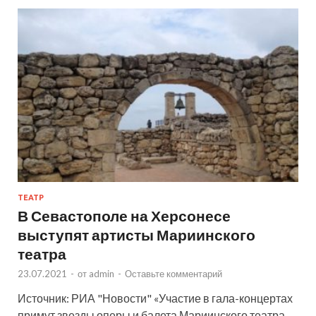
ТЕАТР
В Севастополе на Херсонесе
выступят артисты Мариинского
театра
23.07.2021
-
от
admin
-
Оставьте комментарий
Источник: РИА "Новости" «Участие в гала-концертах
примут звезды оперы и балета Мариинского театра.