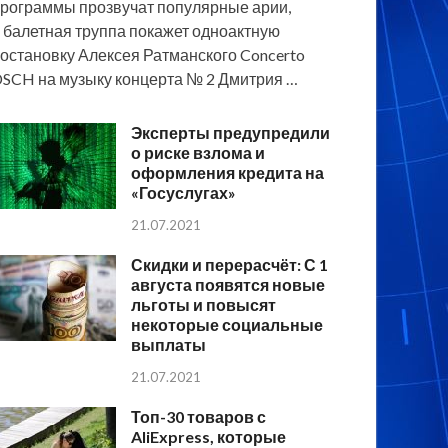
рограммы прозвучат популярные арии,
 балетная труппа покажет одноактную
остановку Алексея Ратманского Concerto
SCH на музыку концерта № 2 Дмитрия …
Эксперты предупредили
о риске взлома и
оформления кредита на
«Госуслугах»
21.07.2021
Скидки и перерасчёт: С 1
августа появятся новые
льготы и повысят
некоторые социальные
выплаты
21.07.2021
Топ-30 товаров с
AliExpress, которые