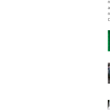
п
а
п
D