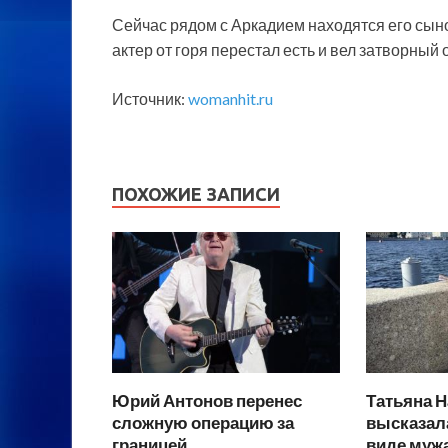
Сейчас рядом с Аркадием находятся его сыно
актер от горя перестал есть и вел затворный 
Источник:
womanhit.ru
ПОХОЖИЕ ЗАПИСИ
Юрий Антонов перенес
Татьяна Н
сложную операцию за
высказал
границей
виде муж