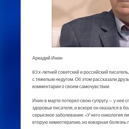
Аркадий Инин
83 х-летний советский и российский писатель
с тяжелым недугом. Об этом рассказали друзь
комментарии о своем
самочувствии.
Инин в марте потерял свою супругу — у нее о
здоровье писателя, и вскоре он оказался в б
серьезное заболевание. «У него онкология ли
вторую химиотерапию, но коварная болезнь п