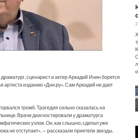
2
Х
т
Ю
О
л
о
, драматург, сценарист и актер Аркадий Инин борется
я артиста изданию «Дни.ру». Сам Аркадий не дает
торвался тромб. Трагедия сильно сказалась на
ольнице. Врачи диагностировали у драматурга
мфатических узлов. Он, как слышно, сделал уже
ока не отступает», — рассказали приятели звезды.