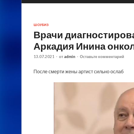
ШОУБИЗ
Врачи диагностирова
Аркадия Инина онко
13.07.2021
-
от
admin
-
Оставьте комментарий
После смерти жены артист сильно ослаб