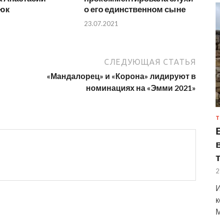
юк
о его единственном сыне
23.07.2021
СЛЕДУЮЩАЯ СТАТЬЯ
«Мандалорец» и «Корона» лидируют в
номинациях на «Эмми 2021»
Т
2
И
к
М