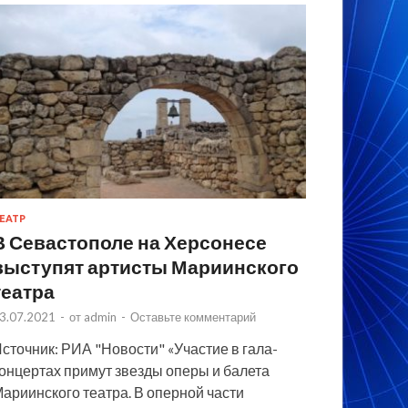
ЕАТР
В Севастополе на Херсонесе
выступят артисты Мариинского
театра
3.07.2021
-
от
admin
-
Оставьте комментарий
сточник: РИА "Новости" «Участие в гала-
онцертах примут звезды оперы и балета
ариинского театра. В оперной части