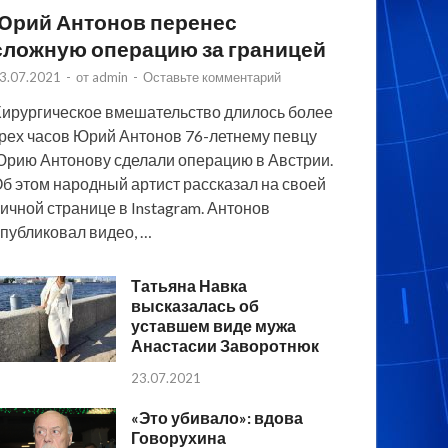
Юрий Антонов перенес
сложную операцию за границей
3.07.2021
-
от
admin
-
Оставьте комментарий
ирургическое вмешательство длилось более
рех часов Юрий Антонов 76-летнему певцу
рию Антонову сделали операцию в Австрии.
б этом народный артист рассказал на своей
ичной странице в Instagram. Антонов
публиковал видео, …
Татьяна Навка
высказалась об
уставшем виде мужа
Анастасии Заворотнюк
23.07.2021
«Это убивало»: вдова
Говорухина