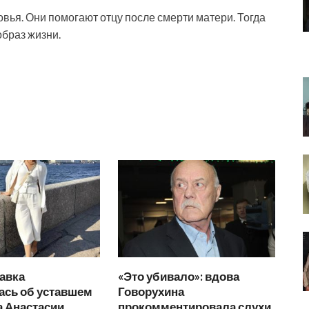
вья. Они помогают отцу после смерти матери. Тогда
образ жизни.
авка
«Это убивало»: вдова
ась об уставшем
Говорухина
а Анастасии
прокомментировала слухи