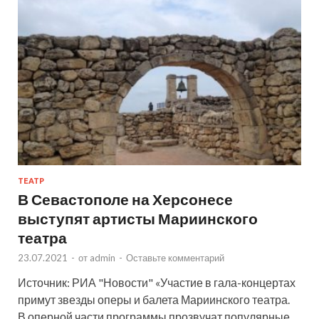
ТЕАТР
В Севастополе на Херсонесе
выступят артисты Мариинского
театра
23.07.2021
-
от
admin
-
Оставьте комментарий
Источник: РИА "Новости" «Участие в гала-концертах
примут звезды оперы и балета Мариинского театра.
В оперной части программы прозвучат популярные