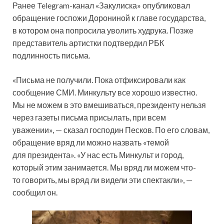
Ранее Telegram-канал «Закулиска» опубликовал
обращение госпожи Дорониной к главе государства,
в котором она попросила уволить худрука. Позже
представитель артистки подтвердил РБК
подлинность письма.
«Письма не получили. Пока отфиксировали как
сообщение СМИ. Минкульту все хорошо известно.
Мы не можем в это вмешиваться, президенту нельзя
через газеты письма присылать, при всем
уважении», — сказал господин Песков. По его словам,
обращение вряд ли можно назвать «темой
для президента». «У нас есть Минкульт и город,
который этим занимается. Мы вряд ли можем что-
то говорить, мы вряд ли видели эти спектакли», —
сообщил он.