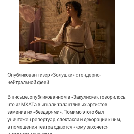
Опубликован тизер «Золушки» с гендерно-
нейтральной феей
В письме, опубликованном в «Закулиске», говорилось,
что из МХАТа выгнали талантливых артистов,
заменив их «бездарями». Помимо этого был
уничтожен репертуар, спектакли и декорации к ним,
а помещения театра сдаются «кому захочется