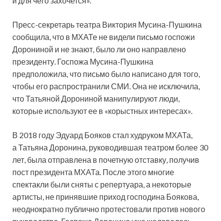
и для чего захочется».
Пресс-секретарь театра Виктория Мусина-Пушкина
сообщила, что в МХАТе не видели письмо госпожи
Дорониной и не знают, было ли оно направлено
президенту. Госпожа Мусина-Пушкина
предположила, что письмо было написано для того,
чтобы его распространили СМИ. Она не исключила,
что Татьяной Дорониной манипулируют люди,
которые используют ее в «корыстных интересах».
В 2018 году Эдуард Бояков стал худруком МХАТа,
а Татьяна Доронина, руководившая театром более 30
лет, была отправлена в почетную отставку, получив
пост президента МХАТа. После этого многие
спектакли были сняты с репертуара, а некоторые
артисты, не принявшие приход господина Боякова,
неоднократно публично протестовали против нового