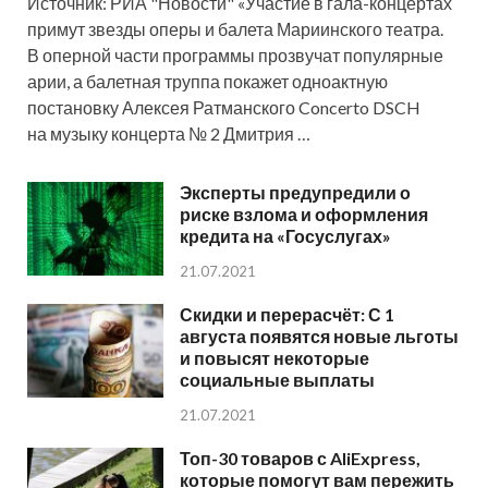
Источник: РИА "Новости" «Участие в гала-концертах
примут звезды оперы и балета Мариинского театра.
В оперной части программы прозвучат популярные
арии, а балетная труппа покажет одноактную
постановку Алексея Ратманского Concerto DSCH
на музыку концерта № 2 Дмитрия …
Эксперты предупредили о
риске взлома и оформления
кредита на «Госуслугах»
21.07.2021
Скидки и перерасчёт: С 1
августа появятся новые льготы
и повысят некоторые
социальные выплаты
21.07.2021
Топ-30 товаров с AliExpress,
которые помогут вам пережить