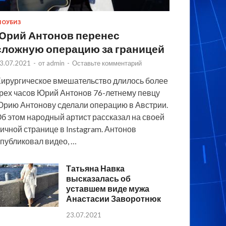
ОУБИЗ
Юрий Антонов перенес
сложную операцию за границей
3.07.2021
-
от
admin
-
Оставьте комментарий
ирургическое вмешательство длилось более
рех часов Юрий Антонов 76-летнему певцу
рию Антонову сделали операцию в Австрии.
б этом народный артист рассказал на своей
ичной странице в Instagram. Антонов
публиковал видео, …
Татьяна Навка
высказалась об
уставшем виде мужа
Анастасии Заворотнюк
23.07.2021