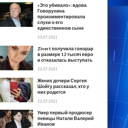
«Это убивало»: вдова
Говорухина
прокомментировала
слухи о его
единственном сыне
23.07.2021
Zivert получила гонорар
в размере 12 тысяч евро
и отказалась выступать
22.07.2021
Жених дочери Сергея
Шойгу рассказал, кто у
них родится
22.07.2021
Умер первый продюсер
певицы Натали Валерий
Иванов