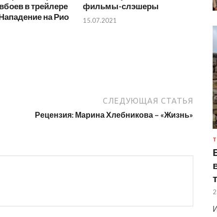
вбоев в трейлере
фильмы-слэшеры
Нападение на Рио
15.07.2021
СЛЕДУЮЩАЯ СТАТЬЯ
Рецензия: Марина Хлебникова – «Жизнь»
Т
2
И