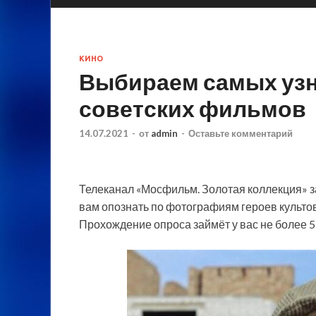
КИНО
Выбираем самых уз
советских фильмов
14.07.2021
-
от
admin
-
Оставьте комментарий
Телеканал «Мосфильм. Золотая коллекция» за
вам опознать по фотографиям героев культов
Прохождение опроса займёт у вас не более 5