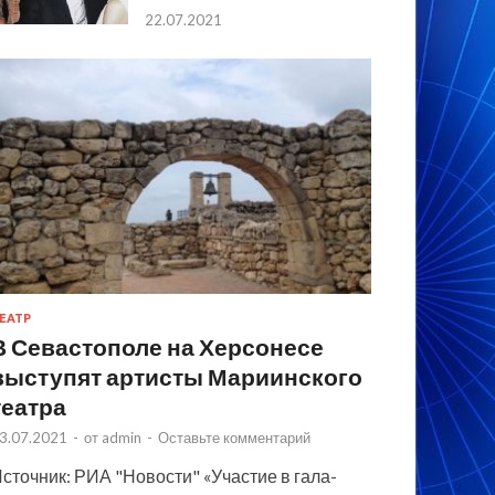
22.07.2021
ЕАТР
В Севастополе на Херсонесе
выступят артисты Мариинского
театра
3.07.2021
-
от
admin
-
Оставьте комментарий
сточник: РИА "Новости" «Участие в гала-