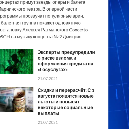
онцертах примут звезды оперы и балета
ариинского театра. В оперной части
рограммы прозвучат популярные арии,
 балетная труппа покажет одноактную
остановку Алексея Ратманского Concerto
SCH на музыку концерта № 2 Дмитрия …
Эксперты предупредили
о риске взлома и
оформления кредита на
«Госуслугах»
21.07.2021
Скидки и перерасчёт: С 1
августа появятся новые
льготы и повысят
некоторые социальные
выплаты
21.07.2021