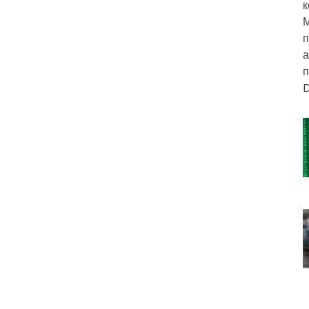
к
М
п
а
п
D