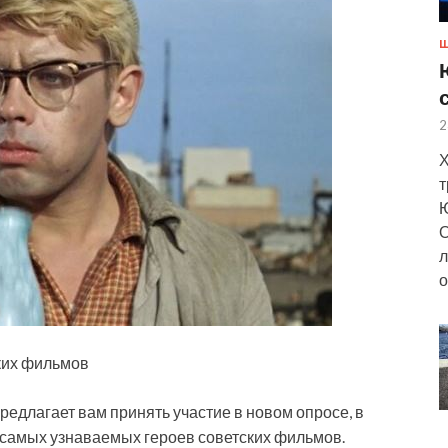
Ш
2
Х
т
Ю
О
л
о
ких фильмов
едлагает вам принять участие в новом опросе, в
 самых узнаваемых героев советских фильмов.