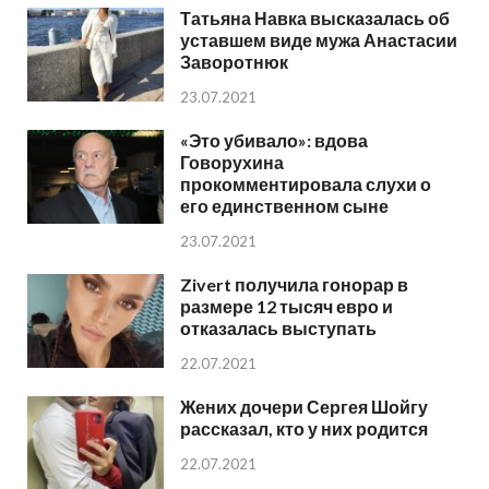
Татьяна Навка высказалась об
уставшем виде мужа Анастасии
Заворотнюк
23.07.2021
«Это убивало»: вдова
Говорухина
прокомментировала слухи о
его единственном сыне
23.07.2021
Zivert получила гонорар в
размере 12 тысяч евро и
отказалась выступать
22.07.2021
Жених дочери Сергея Шойгу
рассказал, кто у них родится
22.07.2021