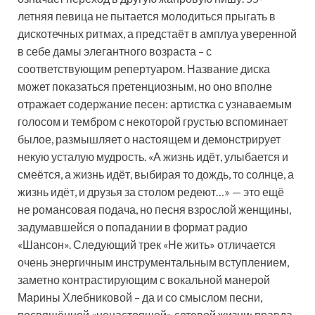
летняя певица не пытается молодиться прыгать в
дискотечных ритмах, а предстаёт в амплуа уверенной
в себе дамы элегантного возраста – с
соответствующим репертуаром. Название диска
может показаться претенциозным, но оно вполне
отражает содержание песен: артистка с узнаваемым
голосом и тембром с некоторой грустью вспоминает
былое, размышляет о настоящем и демонстрирует
некую усталую мудрость. «А жизнь идёт, улыбается и
смеётся, а жизнь идёт, выбирая то дождь, то солнце, а
жизнь идёт, и друзья за столом редеют…» — это ещё
не романсовая подача, но песня взрослой женщины,
задумавшейся о попадании в формат радио
«Шансон». Следующий трек «Не жить» отличается
очень энергичным инструментальным вступлением,
заметно контрастирующим с вокальной манерой
Марины Хлебниковой – да и со смыслом песни,
посвящённой «ненастоящей» сетевой жизни; правда,