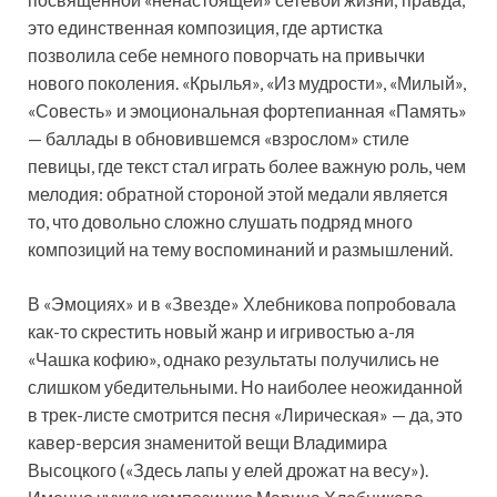
это единственная композиция, где артистка
позволила себе немного поворчать на привычки
нового поколения. «Крылья», «Из мудрости», «Милый»,
«Совесть» и эмоциональная фортепианная «Память»
— баллады в обновившемся «взрослом» стиле
певицы, где текст стал играть более важную роль, чем
мелодия: обратной стороной этой медали является
то, что довольно сложно слушать подряд много
композиций на тему воспоминаний и размышлений.
В «Эмоциях» и в «Звезде» Хлебникова попробовала
как-то скрестить новый жанр и игривостью а-ля
«Чашка кофию», однако результаты получились не
слишком убедительными. Но наиболее неожиданной
в трек-листе смотрится песня «Лирическая» — да, это
кавер-версия знаменитой вещи Владимира
Высоцкого («Здесь лапы у елей дрожат на весу»).