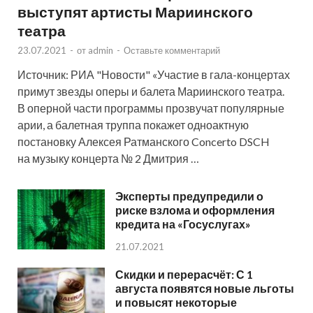
выступят артисты Мариинского
театра
23.07.2021
-
от
admin
-
Оставьте комментарий
Источник: РИА "Новости" «Участие в гала-концертах
примут звезды оперы и балета Мариинского театра.
В оперной части программы прозвучат популярные
арии, а балетная труппа покажет одноактную
постановку Алексея Ратманского Concerto DSCH
на музыку концерта № 2 Дмитрия …
Эксперты предупредили о
риске взлома и оформления
кредита на «Госуслугах»
21.07.2021
Скидки и перерасчёт: С 1
августа появятся новые льготы
и повысят некоторые