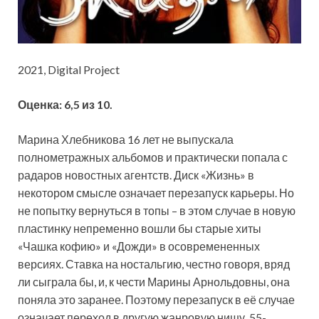
2021, Digital Project
Оценка: 6,5 из 10.
Марина Хлебникова 16 лет не выпускала
полнометражных альбомов и практически попала с
радаров новостных агентств. Диск «Жизнь» в
некотором смысле означает перезапуск карьеры. Но
не попытку вернуться в топы – в этом случае в новую
пластинку непременно вошли бы старые хиты
«Чашка кофию» и «Дожди» в осовремененных
версиях. Ставка на ностальгию, честно говоря, вряд
ли сыграла бы, и, к чести Марины Арнольдовны, она
поняла это заранее. Поэтому перезапуск в её случае
означает переход в другую жанровую нишу. 55-