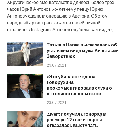
Хирургическое вмешательство длилось более трех
часов Юрий Антонов 76-летнему певцу Юрию
Антонову сделали операцию в Австрии. Об этом
народный артист рассказал на своей личной
странице в Instagram. Антонов опубликовал видео, …
Татьяна Навка высказалась об
уставшем виде мужа Анастасии
Заворотнюк
23.07.2021
«Это убивало»: вдова
Говорухина
прокомментировала слухи о
его единственном сыне
23.07.2021
Zivert получила гонорар в
размере 12 тысяч евро и
отказалась выступать