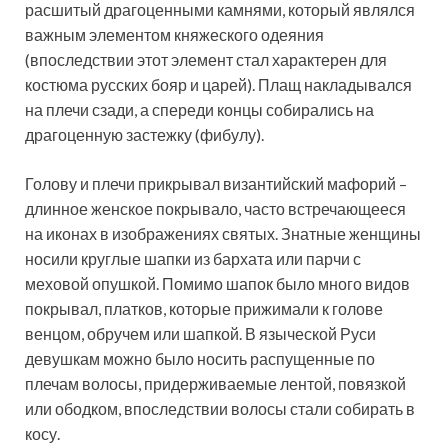
расшитый драгоценными камнями, который являлся
важным элементом княжеского одеяния
(впоследствии этот элемент стал характерен для
костюма русских бояр и царей). Плащ накладывался
на плечи сзади, а спереди концы собирались на
драгоценную застежку (фибулу).
Голову и плечи прикрывал византийский мафорий –
длинное женское покрывало, часто встречающееся
на иконах в изображениях святых. Знатные женщины
носили круглые шапки из бархата или парчи с
меховой опушкой. Помимо шапок было много видов
покрывал, платков, которые прижимали к голове
венцом, обручем или шапкой. В языческой Руси
девушкам можно было носить распущенные по
плечам волосы, придерживаемые лентой, повязкой
или ободком, впоследствии волосы стали собирать в
косу.