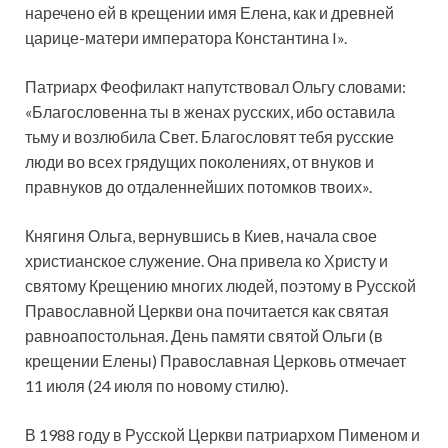
наречено ей в крещении имя Елена, как и древней
царице-матери императора Константина I».
Патриарх Феофилакт напутствовал Ольгу словами:
«Благословенна ты в женах русских, ибо оставила
тьму и возлюбила Свет. Благословят тебя русские
люди во всех грядущих поколениях, от внуков и
правнуков до отдаленнейших потомков твоих».
Княгиня Ольга, вернувшись в Киев, начала свое
христианское служение. Она привела ко Христу и
святому Крещению многих людей, поэтому в Русской
Православной Церкви она почитается как святая
равноапостольная. День памяти святой Ольги (в
крещении Елены) Православная Церковь отмечает
11 июля (24 июля по новому стилю).
В 1988 году в Русской Церкви патриархом Пименом и