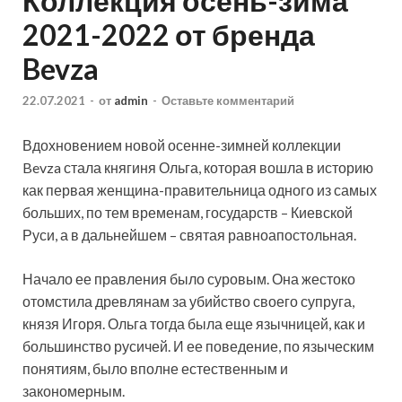
Коллекция осень-зима
2021-2022 от бренда
Bevza
22.07.2021
-
от
admin
-
Оставьте комментарий
Вдохновением новой осенне-зимней коллекции
Bevza стала княгиня Ольга, которая вошла в историю
как первая женщина-правительница одного из самых
больших, по тем временам, государств – Киевской
Руси, а в дальнейшем – святая равноапостольная.
Начало ее правления было
суровым. Она жестоко
отомстила древлянам за убийство своего супруга,
князя Игоря. Ольга тогда была еще язычницей, как и
большинство русичей. И ее поведение, по языческим
понятиям, было вполне естественным и
закономерным.