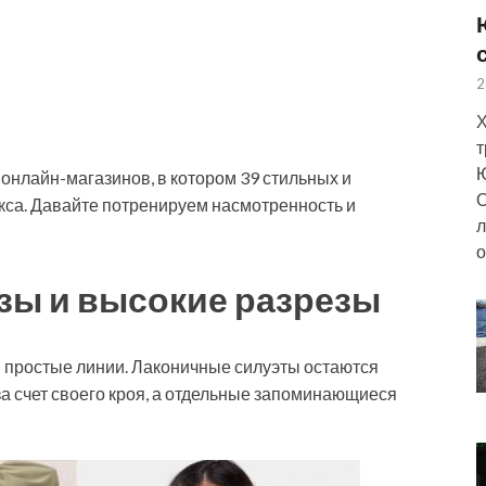
2
Х
т
Ю
онлайн-магазинов, в котором 39 стильных и
О
кса. Давайте потренируем насмотренность и
л
о
зы и высокие разрезы
 простые линии. Лаконичные силуэты остаются
а счет своего кроя, а отдельные запоминающиеся