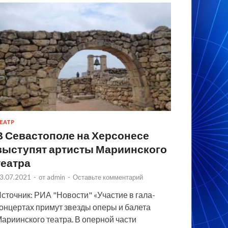
ЕАТР
В Севастополе на Херсонесе
выступят артисты Мариинского
театра
3.07.2021
-
от
admin
-
Оставьте комментарий
сточник: РИА "Новости" «Участие в гала-
онцертах примут звезды оперы и балета
ариинского театра. В оперной части