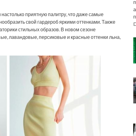
п
а
л настолько приятную палитру, что даже самые
п
ообразить свой гардероб яркими оттенками. Также
D
торики стильных образов. В новом сезоне
ые, лавандовые, персиковые и красные оттенки льна,