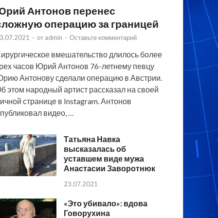
Юрий Антонов перенес
сложную операцию за границей
3.07.2021
-
от
admin
-
Оставьте комментарий
ирургическое вмешательство длилось более
рех часов Юрий Антонов 76-летнему певцу
рию Антонову сделали операцию в Австрии.
б этом народный артист рассказал на своей
ичной странице в Instagram. Антонов
публиковал видео, …
Татьяна Навка
высказалась об
уставшем виде мужа
Анастасии Заворотнюк
23.07.2021
«Это убивало»: вдова
Говорухина