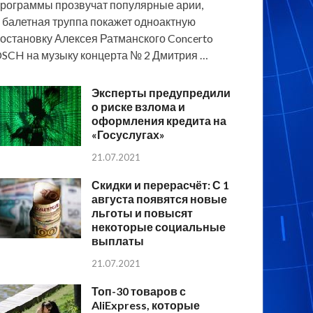
рограммы прозвучат популярные арии,
 балетная труппа покажет одноактную
остановку Алексея Ратманского Concerto
SCH на музыку концерта № 2 Дмитрия …
Эксперты предупредили
о риске взлома и
оформления кредита на
«Госуслугах»
21.07.2021
Скидки и перерасчёт: С 1
августа появятся новые
льготы и повысят
некоторые социальные
выплаты
21.07.2021
Топ-30 товаров с
AliExpress, которые