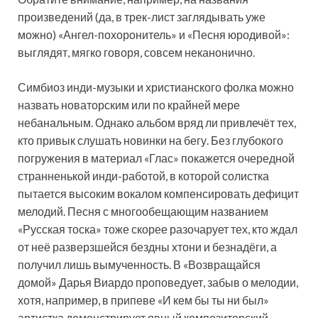
произведений (да, в трек-лист заглядывать уже
можно) «Ангел-похоронитель» и «Песня юродивой»:
выглядят, мягко говоря, совсем неканонично.
Симбиоз инди-музыки и христианского фолка можно
назвать новаторским или по крайней мере
небанальным. Однако альбом вряд ли привлечёт тех,
кто привык слушать новинки на бегу. Без глубокого
погружения в материал «Глас» покажется очередной
странненькой инди-работой, в которой солистка
пытается высоким вокалом компенсировать дефицит
мелодий. Песня с многообещающим названием
«Русская тоска» тоже скорее разочарует тех, кто ждал
от неё разверзшейся бездны хтони и безнадёги, а
получил лишь вымученность. В «Возвращайся
домой» Дарья Виардо проповедует, забыв о мелодии,
хотя, например, в припеве «И кем бы ты ни был»
артистка демонстрирует явный композиторский