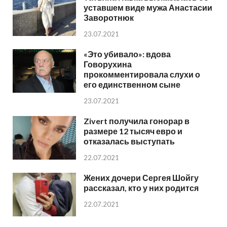
уставшем виде мужа Анастасии
Заворотнюк
23.07.2021
«Это убивало»: вдова
Говорухина
прокомментировала слухи о
его единственном сыне
23.07.2021
Zivert получила гонорар в
размере 12 тысяч евро и
отказалась выступать
22.07.2021
Жених дочери Сергея Шойгу
рассказал, кто у них родится
22.07.2021