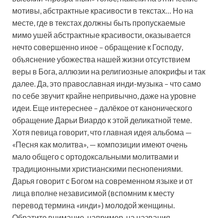
мотивы, абстрактные красивости в текстах… Но на
месте, где в текстах должны быть пропускаемые
мимо ушей абстрактные красивости, оказывается
нечто совершенно иное – обращение к Господу,
объяснение убожества нашей жизни отсутствием
веры в Бога, аллюзии на религиозные апокрифы и так
далее. Да, это православная инди-музыка – что само
по себе звучит крайне непривычно, даже на уровне
идеи. Еще интереснее – далёкое от канонического
обращение Дарьи Виардо к этой деликатной теме.
Хотя певица говорит, что главная идея альбома —
«Песня как молитва», — композиции имеют очень
мало общего с ортодоксальными молитвами и
традиционными христианскими песнопениями.
Дарья говорит с Богом на современном языке и от
лица вполне независимой (вспомним к месту
перевод термина «инди») молодой женщины.
Обратите внимание, например, на названия