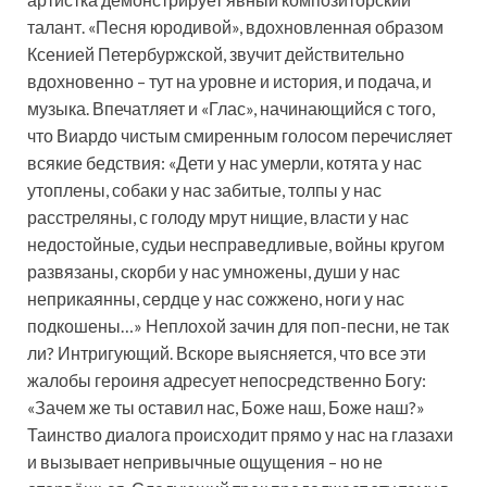
талант. «Песня юродивой», вдохновленная образом
Ксенией Петербуржской, звучит действительно
вдохновенно – тут на уровне и история, и подача, и
музыка. Впечатляет и «Глас», начинающийся с того,
что Виардо чистым смиренным голосом перечисляет
всякие бедствия: «Дети у нас умерли, котята у нас
утоплены, собаки у нас забитые, толпы у нас
расстреляны, с голоду мрут нищие, власти у нас
недостойные, судьи несправедливые, войны кругом
развязаны, скорби у нас умножены, души у нас
неприкаянны, сердце у нас сожжено, ноги у нас
подкошены…» Неплохой зачин для поп-песни, не так
ли? Интригующий. Вскоре выясняется, что все эти
жалобы героиня адресует непосредственно Богу:
«Зачем же ты оставил нас, Боже наш, Боже наш?»
Таинство диалога происходит прямо у нас на глазахи
и вызывает непривычные ощущения – но не