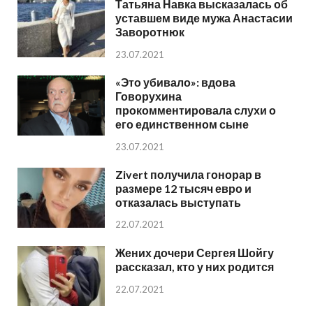
Татьяна Навка высказалась об
уставшем виде мужа Анастасии
Заворотнюк
23.07.2021
«Это убивало»: вдова
Говорухина
прокомментировала слухи о
его единственном сыне
23.07.2021
Zivert получила гонорар в
размере 12 тысяч евро и
отказалась выступать
22.07.2021
Жених дочери Сергея Шойгу
рассказал, кто у них родится
22.07.2021