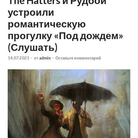
The Hatters и Рудбой
устроили
романтическую
прогулку «Под дождем»
(Слушать)
14.07.2021
-
от
admin
-
Оставьте комментарий