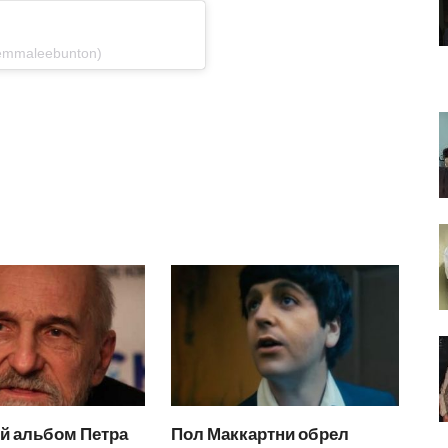
emmaleebunton)
й альбом Петра
Пол Маккартни обрел