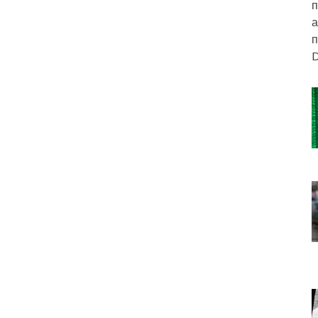
п
а
п
D