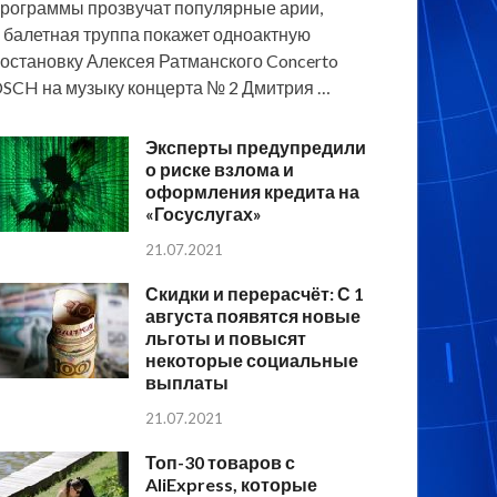
рограммы прозвучат популярные арии,
 балетная труппа покажет одноактную
остановку Алексея Ратманского Concerto
SCH на музыку концерта № 2 Дмитрия …
Эксперты предупредили
о риске взлома и
оформления кредита на
«Госуслугах»
21.07.2021
Скидки и перерасчёт: С 1
августа появятся новые
льготы и повысят
некоторые социальные
выплаты
21.07.2021
Топ-30 товаров с
AliExpress, которые