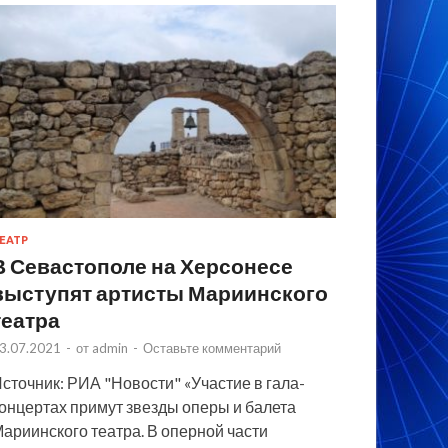
ЕАТР
В Севастополе на Херсонесе
выступят артисты Мариинского
театра
3.07.2021
-
от
admin
-
Оставьте комментарий
сточник: РИА "Новости" «Участие в гала-
онцертах примут звезды оперы и балета
ариинского театра. В оперной части