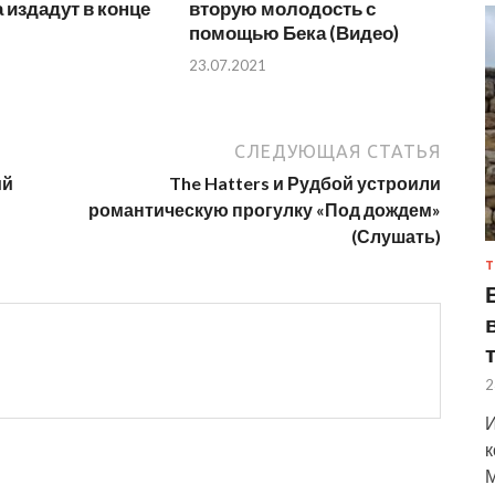
издадут в конце
вторую молодость с
помощью Бека (Видео)
23.07.2021
СЛЕДУЮЩАЯ СТАТЬЯ
ий
The Hatters и Рудбой устроили
романтическую прогулку «Под дождем»
(Слушать)
Т
2
И
к
М