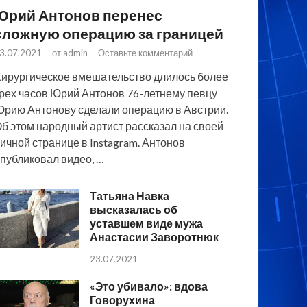
Юрий Антонов перенес
сложную операцию за границей
3.07.2021
-
от
admin
-
Оставьте комментарий
ирургическое вмешательство длилось более
рех часов Юрий Антонов 76-летнему певцу
рию Антонову сделали операцию в Австрии.
б этом народный артист рассказал на своей
ичной странице в Instagram. Антонов
публиковал видео, …
Татьяна Навка
высказалась об
уставшем виде мужа
Анастасии Заворотнюк
23.07.2021
«Это убивало»: вдова
Говорухина