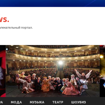
ws.
лекательный портал.
РА
МОДА
МУЗЫКА
ТЕАТР
ШОУБИЗ