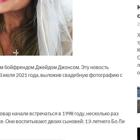
2
Х
т
Ю
О
л
им бойфрендом Джейдом Джонсом. Эту новость
о
 13 июля 2021 года, выложив свадебную фотографию с
овар начали встречаться в
1998 году, несколько раз
ке. Они воспитывают двоих сыновей: 13-летнего Бо Ли