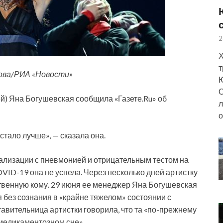
2
Х
т
ова/РИА «Новости»
Ю
О
 Яна Богушевская сообщила «Газете.Ru» об
л
о
стало лучше», — сказала она.
ализации с пневмонией и отрицательным тестом на
VID-19 она не успела. Через несколько дней артистку
ственную кому. 29 июня ее менеджер Яна Богушевская
я без сознания в «крайне тяжелом» состоянии с
авительница артистки говорила, что та «по-прежнему
 медикаментозном сне».