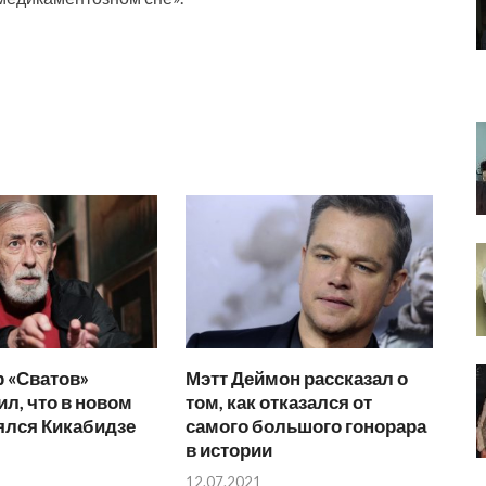
 «Сватов»
Мэтт Деймон рассказал о
л, что в новом
том, как отказался от
ялся Кикабидзе
самого большого гонорара
в истории
12.07.2021