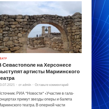
ЕАТР
В Севастополе на Херсонесе
выступят артисты Мариинского
театра
3.07.2021
-
от
admin
-
Оставьте комментарий
сточник: РИА "Новости" «Участие в гала-
онцертах примут звезды оперы и балета
ариинского театра. В оперной части