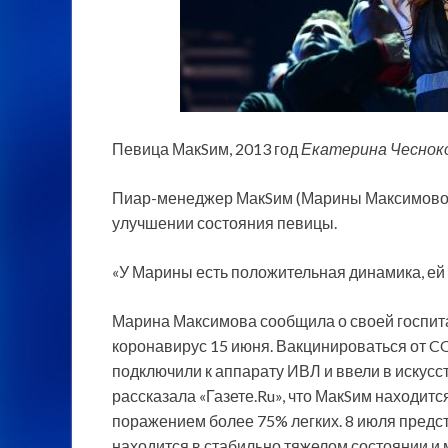
Певица МакSим, 2013 год
Екатерина Чеснок
Пиар-менеджер МакSим (Марины Максимовой)
улучшении состояния певицы.
«У Марины есть положительная динамика, ей 
Марина Максимова сообщила о своей госпит
коронавирус 15 июня. Вакцинироваться от CO
подключили к аппарату ИВЛ и ввели в искус
рассказала «Газете.Ru», что МакSим находитс
поражением более 75% легких. 8 июля предст
находится в стабильно тяжелом состоянии и