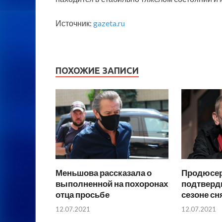
Источник:
gazeta.ru
ПОХОЖИЕ ЗАПИСИ
Меньшова рассказала о
Продюсер
выполненной на похоронах
подтверди
отца просьбе
сезоне сн
12.07.2021
12.07.2021