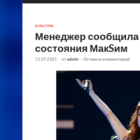
КУЛЬТУРА
Менеджер сообщила
состояния МакSим
11.07.2021
-
от
admin
-
Оставьте комментарий