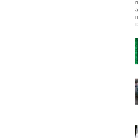
п
а
п
D