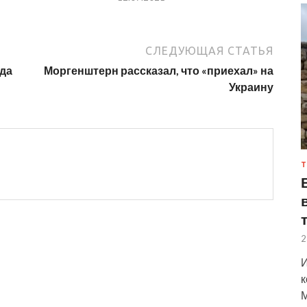
СЛЕДУЮЩАЯ СТАТЬЯ
да
Моргенштерн рассказал, что «приехал» на
Украину
Т
2
И
к
М