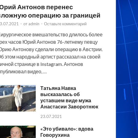
Юрий Антонов перенес
сложную операцию за границей
3.07.2021
-
от
admin
-
Оставьте комментарий
ирургическое вмешательство длилось более
рех часов Юрий Антонов 76-летнему певцу
рию Антонову сделали операцию в Австрии.
б этом народный артист рассказал на своей
ичной странице в Instagram. Антонов
публиковал видео, …
Татьяна Навка
высказалась об
уставшем виде мужа
Анастасии Заворотнюк
23.07.2021
«Это убивало»: вдова
Говорухина