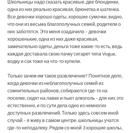
Школьницы надо сказать красивые, две блондинки,
одна из них реально красивая, брюнетка и шатенка.
Все девочки хорошо одеты, хорошие сумочки, видно,
что они из весьма благополучных семей, родители о
них заботятся. Это меня озадачило – девочки
хорошенькие, одна из них даже красивая,
замечательно одеты, деньги тоже какие-то есть, ведь
каждая доставала свою пачку сигарет типа Vogue,
водку и сок тоже на что-то купили.
Только зачем им такое развлечение? Понятное дело,
когда девочки из неблагополучных семей из
сомнительных районов, собираются где-то на
поселке, сидят на лавке и пьют алкоголь – для них это
естественно, и по сути дела одно из немногих
доступных развлечений. Только здесь совсем иной
случай – я живу в самом центре, школьницы учатся
где-то неподалеку. Рядом со мной 3 хорошие школы,