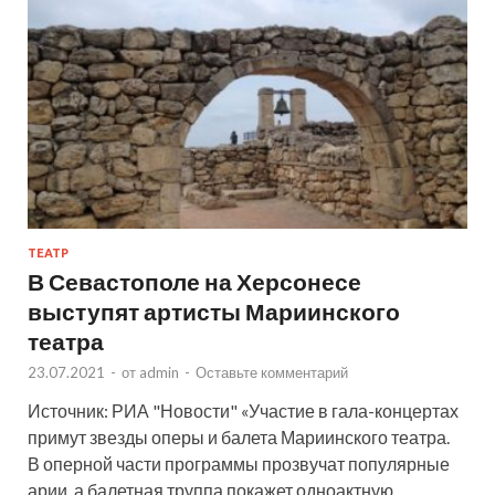
ТЕАТР
В Севастополе на Херсонесе
выступят артисты Мариинского
театра
23.07.2021
-
от
admin
-
Оставьте комментарий
Источник: РИА "Новости" «Участие в гала-концертах
примут звезды оперы и балета Мариинского театра.
В оперной части программы прозвучат популярные
арии, а балетная труппа покажет одноактную