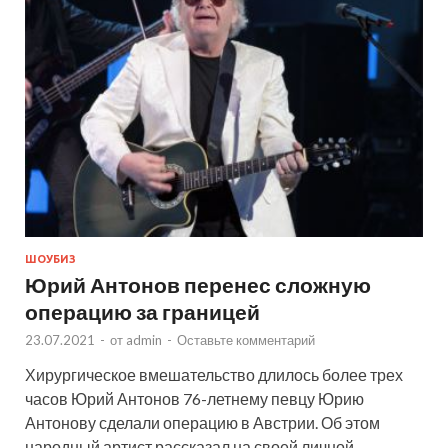
ШОУБИЗ
Юрий Антонов перенес сложную
операцию за границей
23.07.2021
-
от
admin
-
Оставьте комментарий
Хирургическое вмешательство длилось более трех
часов Юрий Антонов 76-летнему певцу Юрию
Антонову сделали операцию в Австрии. Об этом
народный артист рассказал на своей личной