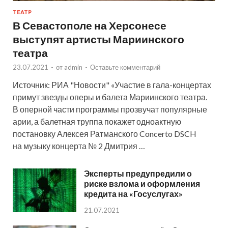
ТЕАТР
В Севастополе на Херсонесе
выступят артисты Мариинского
театра
23.07.2021
-
от
admin
-
Оставьте комментарий
Источник: РИА "Новости" «Участие в гала-концертах
примут звезды оперы и балета Мариинского театра.
В оперной части программы прозвучат популярные
арии, а балетная труппа покажет одноактную
постановку Алексея Ратманского Concerto DSCH
на музыку концерта № 2 Дмитрия …
Эксперты предупредили о
риске взлома и оформления
кредита на «Госуслугах»
21.07.2021