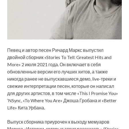
Певец и автор песен Ричард Маркс выпустил
двойной сборник «Stories To Tell: Greatest Hits and
More» 2 июля 2021 года. Он включает в себя
обновленные версии его лучших хитов, а также
никогда ранее не выпускавшиеся демо, live-треки и
свежие интерпретации песен, которые он написал
для других
артистов, в том числе «This I Promise You»
‘NSync, «To Where You Are» Джоша Гробана и «Better
Life» Кита Урбана.
Выпуск сборника приурочен к выходу мемуаров
Маркса «Истории, которые стоит рассказать» (Stories