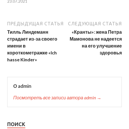
23.07.2021
ПРЕДЫДУЩАЯ СТАТЬЯ
СЛЕДУЮЩАЯ СТАТЬЯ
Тилль Линдеманн
«Кранты»: жена Петра
страдает из-за своего
Мамонова не надеется
имени в
на его улучшение
короткометражке «Ich
здоровья
hasse Kinder»
О admin
Посмотреть все записи автора admin →
ПОИСК