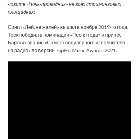
ловите «Ночь-проводник» на всех стриминговых
площадках!
Сингл «Лей, не жалей» вышел в ноябре 2019-го года.
Трек победил в номинации «Песня года» и принёс
Барских звание «Самого популярного исполнителя
на радио» по версии TopHit Music Awards-2021.