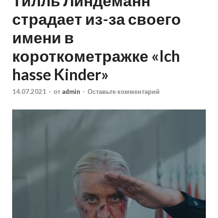
Тилль Линдеманн
страдает из-за своего
имени в
короткометражке «Ich
hasse Kinder»
14.07.2021
-
от
admin
-
Оставьте комментарий