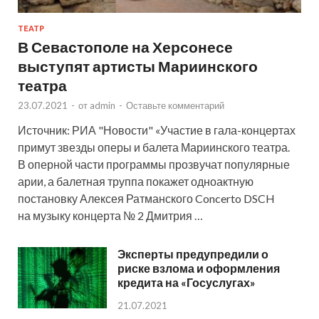
ТЕАТР
В Севастополе на Херсонесе
выступят артисты Мариинского
театра
23.07.2021
-
от
admin
-
Оставьте комментарий
Источник: РИА "Новости" «Участие в гала-концертах
примут звезды оперы и балета Мариинского театра.
В оперной части программы прозвучат популярные
арии, а балетная труппа покажет одноактную
постановку Алексея Ратманского Concerto DSCH
на музыку концерта № 2 Дмитрия …
Эксперты предупредили о
риске взлома и оформления
кредита на «Госуслугах»
21.07.2021