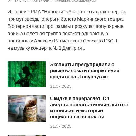
23.07.2021
-
от
admin
-
Оставьте комментарий
Источник: РИА "Новости" «Участие в гала-концертах
примут звезды оперы и балета Мариинского театра.
В оперной части программы прозвучат популярные
арии, а балетная труппа покажет одноактную
постановку Алексея Ратманского Concerto DSCH
на музыку концерта № 2 Дмитрия …
Эксперты предупредили о
риске взлома и оформления
кредита на «Госуслугах»
21.07.2021
Скидки и перерасчёт: С 1
августа появятся новые льготы
и повысят некоторые
социальные выплаты
21.07.2021