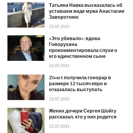
Татьяна Навка высказалась об
уставшем виде мужа Анастасии
Заворотнюк
23.07.2021
«Это убивало»: вдова
Говорухина
прокомментировала слухи о
его единственном сыне
23.07.2021
Zivert получила гонорар в
размере 12 тысяч евро и
отказалась выступать
22.07.2021
Жених дочери Сергея Шойгу
рассказал, кто у них родится
22.07.2021