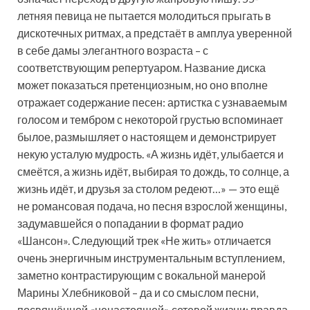
летняя певица не пытается молодиться прыгать в
дискотечных ритмах, а предстаёт в амплуа уверенной
в себе дамы элегантного возраста – с
соответствующим репертуаром. Название диска
может показаться претенциозным, но оно вполне
отражает содержание песен: артистка с узнаваемым
голосом и тембром с некоторой грустью вспоминает
былое, размышляет о настоящем и демонстрирует
некую усталую мудрость. «А жизнь идёт, улыбается и
смеётся, а жизнь идёт, выбирая то дождь, то солнце, а
жизнь идёт, и друзья за столом редеют…» — это ещё
не романсовая подача, но песня взрослой женщины,
задумавшейся о попадании в формат радио
«Шансон». Следующий трек «Не жить» отличается
очень энергичным инструментальным вступлением,
заметно контрастирующим с вокальной манерой
Марины Хлебниковой – да и со смыслом песни,
посвящённой «ненастоящей» сетевой жизни; правда,