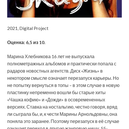
2021, Digital Project
Оценка: 6,5 из 10.
Марина Хлебникова 16 лет не выпускала
полнометражных альбомов и практически попала с
радаров новостных агентств. Диск «Жизнь» в
некотором смысле означает перезапуск карьеры. Но
не попытку вернуться в топы – в этом случае в новую
пластинку непременно вошли бы старые хиты
«Чашка кофию» и «Дожди» в осовремененных
версиях. Ставка на ностальгию, честно говоря, вряд
ли сыграла бы, и, к чести Марины Арнольдовны, она
поняла это заранее. Поэтому перезапуск в её случае
означает переход в другую жанровую нишу. 55-