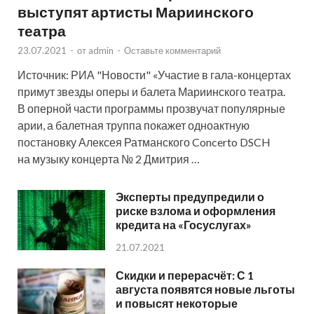
выступят артисты Мариинского
театра
23.07.2021
-
от
admin
-
Оставьте комментарий
Источник: РИА "Новости" «Участие в гала-концертах
примут звезды оперы и балета Мариинского театра.
В оперной части программы прозвучат популярные
арии, а балетная труппа покажет одноактную
постановку Алексея Ратманского Concerto DSCH
на музыку концерта № 2 Дмитрия …
Эксперты предупредили о
риске взлома и оформления
кредита на «Госуслугах»
21.07.2021
Скидки и перерасчёт: С 1
августа появятся новые льготы
и повысят некоторые