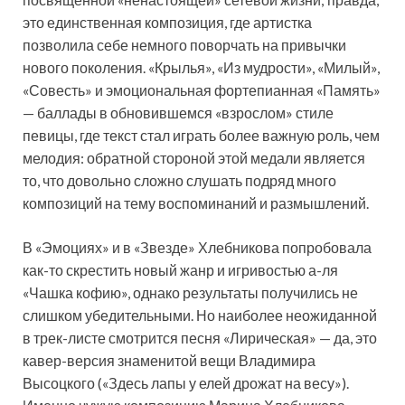
это единственная композиция, где артистка
позволила себе немного поворчать на привычки
нового поколения. «Крылья», «Из мудрости», «Милый»,
«Совесть» и эмоциональная фортепианная «Память»
— баллады в обновившемся «взрослом» стиле
певицы, где текст стал играть более важную роль, чем
мелодия: обратной стороной этой медали является
то, что довольно сложно слушать подряд много
композиций на тему воспоминаний и размышлений.
В «Эмоциях» и в «Звезде» Хлебникова попробовала
как-то скрестить новый жанр и игривостью а-ля
«Чашка кофию», однако результаты получились не
слишком убедительными. Но наиболее неожиданной
в трек-листе смотрится песня «Лирическая» — да, это
кавер-версия знаменитой вещи Владимира
Высоцкого («Здесь лапы у елей дрожат на весу»).