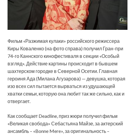
Фильм «Разжимая кулаки» российского режиссера
Киры Коваленко (на фото справа) получил Гран-при
74-го Каннского кинофестиваля в секции «Особый
взгляд». Действие картины происходит в бывшем
шахтерском городке в Северной Осетии. Главная
героиня Ада (Милана
Агузарова) — девушка, которая
изо всех сил пытается вырваться из удушающей
хватки семьи, которую она любит так же сильно, как и
отвергает.
Как сообщает Deadline, приз жюри получил фильм
«Великая свобода» Себастьяна Майзе, за актерский
ансамбль – «Bonne Mere», за оригинальность –