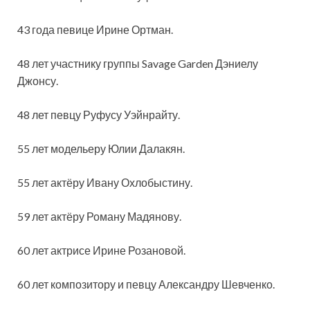
43 года певице Ирине Ортман.
48 лет участнику группы Savage Garden Дэниелу
Джонсу.
48 лет певцу Руфусу Уэйнрайту.
55 лет модельеру Юлии Далакян.
55 лет актёру Ивану Охлобыстину.
59 лет актёру Роману Мадянову.
60 лет актрисе Ирине Розановой.
60 лет композитору и певцу Александру Шевченко.