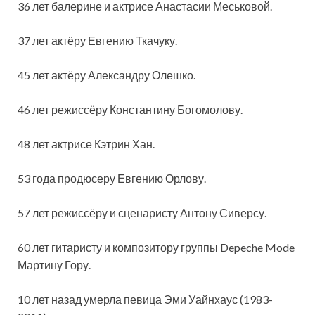
36 лет балерине и актрисе Анастасии Меськовой.
37 лет актёру Евгению Ткачуку.
45 лет актёру Александру Олешко.
46 лет режиссёру Константину Богомолову.
48 лет актрисе Кэтрин Хан.
53 года продюсеру Евгению Орлову.
57 лет режиссёру и сценаристу Антону Сиверсу.
60 лет гитаристу и композитору группы Depeche Mode
Мартину Гору.
10 лет назад умерла певица Эми Уайнхаус (1983-