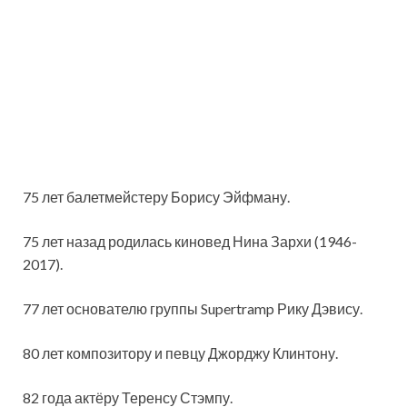
75 лет балетмейстеру Борису Эйфману.
75 лет назад родилась киновед Нина Зархи (1946-
2017).
77 лет основателю группы Supertramp Рику Дэвису.
80 лет композитору и певцу Джорджу Клинтону.
82 года актёру Теренсу Стэмпу.