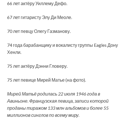
66 лет актёру Уиллему Дефо.
67 лет гитаристу Элу Ди Меоле.
70 лет певцу Олегу Газманову.
74 года барабанщику и вокалисту группы Eagles Дону
Хенли.
75 лет актёру Дэнни Гловеру.
75 лет певице Мирей Матье (на фото).
Мирей Матьё родилась 22 июля 1946 года в
Авиньоне. Французская певица, записи которой
проданы тиражом 133 млн альбомов и более 55
миллионов синглов по всему миру.