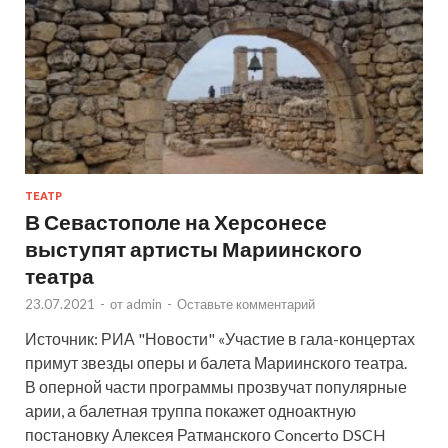
ТЕАТР
В Севастополе на Херсонесе
выступят артисты Мариинского
театра
23.07.2021
-
от
admin
-
Оставьте комментарий
Источник: РИА "Новости" «Участие в гала-концертах
примут звезды оперы и балета Мариинского театра.
В оперной части программы прозвучат популярные
арии, а балетная труппа покажет одноактную
постановку Алексея Ратманского Concerto DSCH