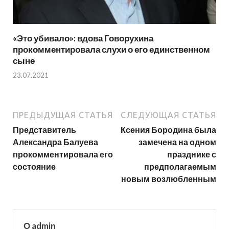
«Это убивало»: вдова Говорухина
прокомментировала слухи о его единственном
сыне
23.07.2021
ПРЕДЫДУЩАЯ СТАТЬЯ
СЛЕДУЮЩАЯ СТАТЬЯ
Представитель
Ксения Бородина была
Александра Балуева
замечена на одном
прокомментировала его
празднике с
состояние
предполагаемым
новым возлюбленным
О admin