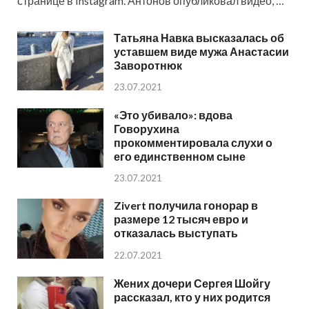
странице в Instagram. Антонов опубликовал видео, …
Татьяна Навка высказалась об
уставшем виде мужа Анастасии
Заворотнюк
23.07.2021
«Это убивало»: вдова
Говорухина
прокомментировала слухи о
его единственном сыне
23.07.2021
Zivert получила гонорар в
размере 12 тысяч евро и
отказалась выступать
22.07.2021
Жених дочери Сергея Шойгу
рассказал, кто у них родится